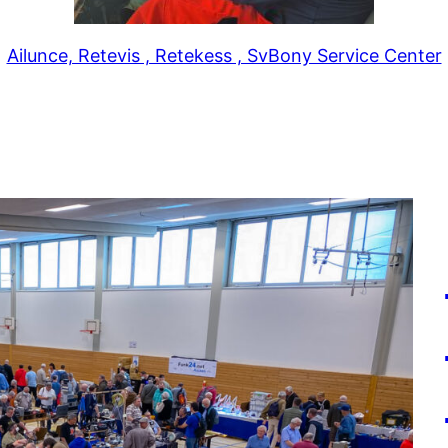
Ailunce, Retevis , Retekess , SvBony Service Center