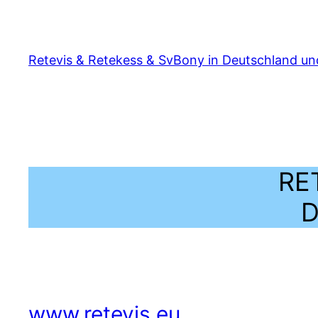
Zum
Inhalt
springen
Retevis & Retekess & SvBony in Deutschland u
RE
D
www.retevis.eu