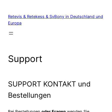
Zum
Inhalt
Retevis & Retekess & SvBony in Deutschland und
springen
Europa
Support
SUPPORT KONTAKT und
Bestellungen
Bei Bestellungen
oder Fragen
wenden Sie